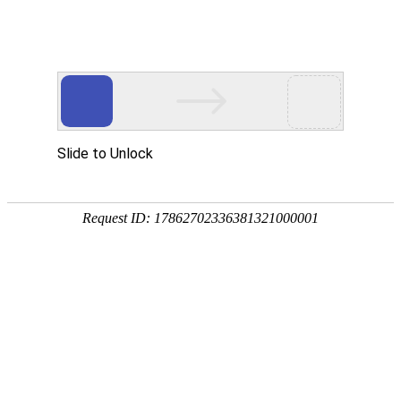
案例展示
都是一次思维与灵魂的碰撞，每一处细节都是匠心所致
重庆云阳连栋膜温室
由重庆笨笨农业科技有限公司承建的智能连栋薄膜温室（重
庆连栋温室大棚），坐落于重庆云阳县凤鸣镇马轩村，温室
跨度8m，开间4m，温室总面积4416㎡，覆盖15丝PEP利得
膜，温室配置生物质锅炉加热系统及水肥一体化系统。项目