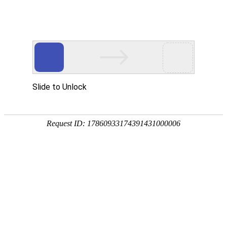
案例展示
都是一次思维与灵魂的碰撞，每一处细节都是匠心所致
重庆云阳连栋膜温室
由重庆笨笨农业科技有限公司承建的智能连栋薄膜温室（重
庆连栋温室大棚），坐落于重庆云阳县凤鸣镇马轩村，温室
跨度8m，开间4m，温室总面积4416㎡，覆盖15丝PEP利得
膜，温室配置生物质锅炉加热系统及水肥一体化系统。项目