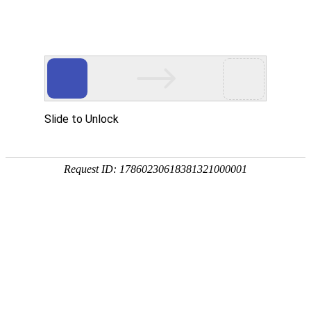
行业资讯
高度决定我们的视界 品牌决定产品的价值
蔬菜大棚拔园后的土壤处理
来源：重庆v88win登录
|
时间：2024-06-04
|
浏览：
蔬菜大棚拔园后，大家解决土壤必须处理土传病害和
根结线虫。蔬菜大棚里的土壤中含有微生物和根结线