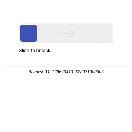
节水灌溉
高度决定我们的视界 品牌决定产品的价值
节水灌溉设备
来源：重庆v88win登录
|
时间：2023-03-14
|
浏览：