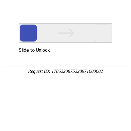
节水灌溉
高度决定我们的视界 品牌决定产品的价值
节水灌溉设备
来源：重庆v88win登录
|
时间：2023-03-14
|
浏览：