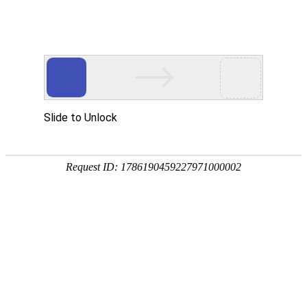
连栋薄膜温室
高度决定我们的视界 品牌决定产品的价值
连栋薄膜温室
来源：重庆v88win登录
|
时间：2023-03-14
|
浏览：