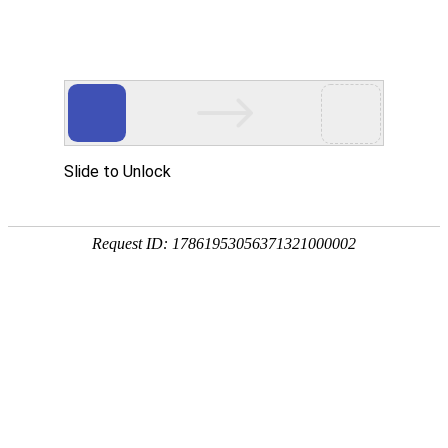
资材配件
高度决定我们的视界 品牌决定产品的价值
环流风机
来源：重庆v88win登录
|
时间：2023-03-14
|
浏览：